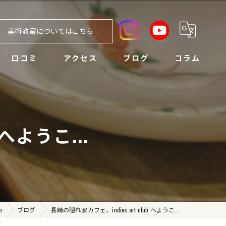
美術教室についてはこちら
口コミ
アクセス
ブログ
コラム
 へようこ...
b
ブログ
長崎の隠れ家カフェ、indies art club へようこ...