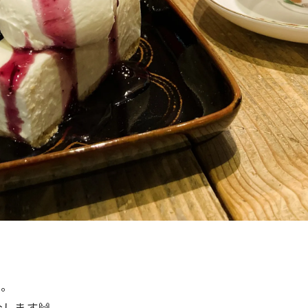
そ。
します🙌