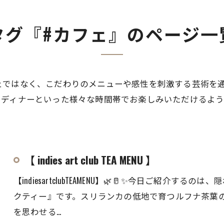
タグ『#カフェ』のページ一
ェではなく、こだわりのメニューや感性を刺激する芸術を
、ディナーといった様々な時間帯でお楽しみいただけるよ
【 indies art club TEA MENU 】
【indiesartclubTEAMENU】🌿🥛✨今日ご紹介
クティー』です。スリランカの低地で育つルフナ茶葉
を思わせる…