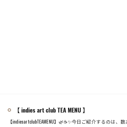
【 indies art club TEA MENU 】
【indiesartclubTEAMENU】🌿☕️✨今日ご紹介