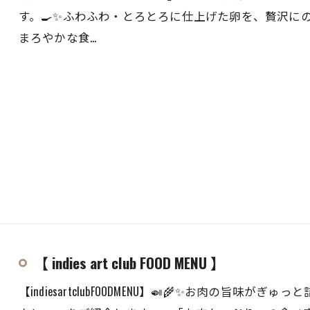
す。🍳✨ふわふわ・とろとろに仕上げた卵を、贅沢に
まろやかな食…
【 indies art club FOOD MENU 】
【indiesartclubFOODMENU】🍛🌾✨お肉の旨