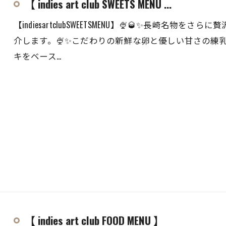
【 indies art club SWEETS MENU ...
【indiesartclubSWEETSMENU】🍨🥃✨長崎
介します。🍨✨こだわりの新鮮な卵と優しい甘さの練
キをベース…
【 indies art club FOOD MENU 】