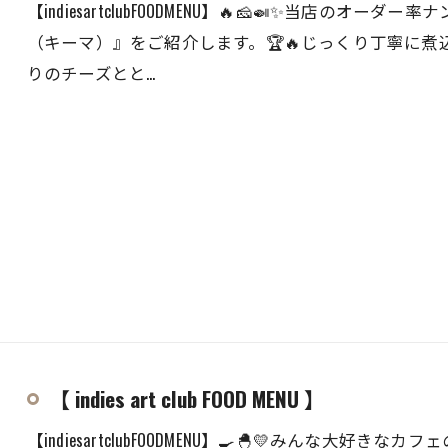
【indiesartclubFOODMENU】🔥🧀🍛✨当店
（キーマ）』をご紹介します。🏆🔥じっくり丁寧に
りのチーズとと…
【 indies art club FOOD MENU 】
【indiesartclubFOODMENU】🍳🐣💛みんな