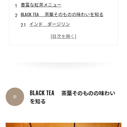
豊富な紅茶メニュー
BLACK TEA 茶葉そのものの味わいを知る
インド ダージリン
インド アッサム
スリランカ ウバ
スリランカ ルフナ
中国 キームン
FLAVOURED TEA 気分に合わせて変化をつけて
アールグレイ
アップルティー
BLACK TEA 茶葉そのものの味わい
01
を知る
アールグレイ クラシック
MILK TEA まろやかに和む一杯
ミルクティー アールグレイ