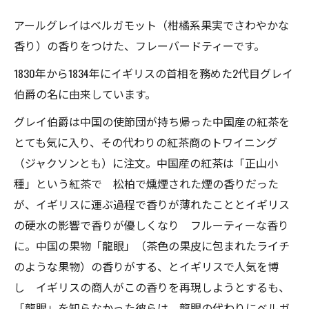
アールグレイはベルガモット（柑橘系果実でさわやかな
香り）の香りをつけた、フレーバードティーです。
1830年から1834年にイギリスの首相を務めた2代目グレイ
伯爵の名に由来しています。
グレイ伯爵は中国の使節団が持ち帰った中国産の紅茶を
とても気に入り、その代わりの紅茶商のトワイニング
（ジャクソンとも）に注文。中国産の紅茶は「正山小
種」という紅茶で 松柏で燻煙された煙の香りだった
が、イギリスに運ぶ過程で香りが薄れたこととイギリス
の硬水の影響で香りが優しくなり フルーティーな香り
に。中国の果物「龍眼」（茶色の果皮に包まれたライチ
のような果物）の香りがする、とイギリスで人気を博
し イギリスの商人がこの香りを再現しようとするも、
「龍眼」を知らなかった彼らは 龍眼の代わりにベルガ