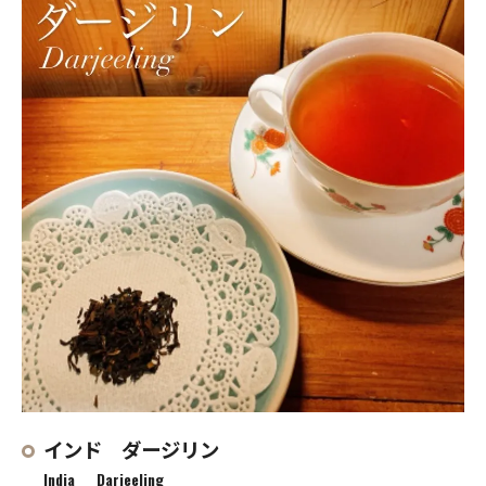
ミルクティー アッサム
ミルクティー ウバ
ミルクティー ルフナ
デザート＆紅茶 メニュー
DESSERT
BLACK TEA
indies art club
インド ダージリン
India Darjeeling