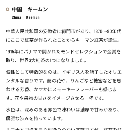
中国 キームン
China Keemun
中華人民共和国の安徽省に祁門市があり、1870〜80年代
にここで紅茶が作られたことからキーマン紅茶が誕生。
1915年にパナマで開かれたモンドセレクションで金賞を
取り、世界3大紅茶の1つになりました。
個性として特徴的なのは、イギリス人を魅了したオリエ
ンタルな香りです。蘭の花や、りんごなど糖蜜などを思
わせる芳香、かすかにスモーキーフレーバーも感じま
す。花や果物の甘さをイメージさせる一杯です。
水色は、深みのある赤色で味わいは濃厚で甘みがあり、
優雅な渋みを持っています。
ルフナと同様あまり馴染みのない茶葉ですが、紅茶を注