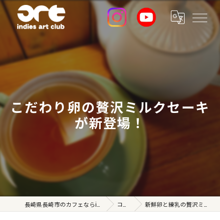
こだわり卵の贅沢ミルクセーキ
が新登場！
長崎県長崎市のカフェならindies art club
コラム
新鮮卵と練乳の贅沢ミルクセーキ