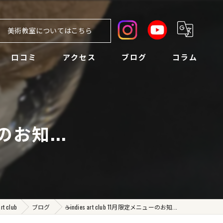
美術教室についてはこちら
口コミ
アクセス
ブログ
コラム
ーのお知...
 club
ブログ
☕️indies art club 11月限定メニューのお知...