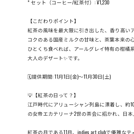
* セット（コーヒー/紅茶付）: ¥1,230
【こだわりポイント】
紅茶の風味を最大限に引き出した、香り高い
コクのある国産ミルクの甘味と、茶葉本来の
ひとくち食べれば、アールグレイ特有の柑橘
大人のデザート✨です。
🗓️提供期間: 11月1日(金)〜11月30日(土)
💡【紅茶の日って？】
江戸時代にアリューシャン列島に漂着し、約10
の女帝エカテリーナ2世の茶会に招かれ、日
紅茶の月である11月、indies art clu