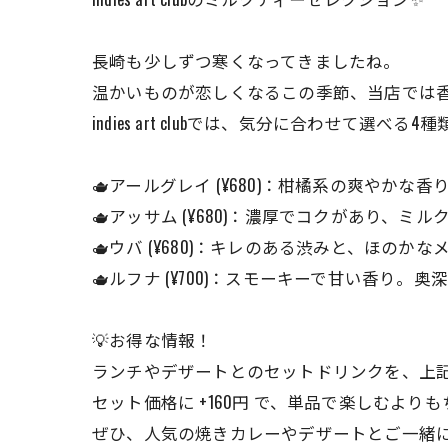
長崎も少しずつ寒くなってきましたね。
温かいものが恋しくなるこの季節、当店では
indies art clubでは、気分に合わせて選
🫖アールグレイ (¥680)：柑橘系の爽やか
🫖アッサム (¥680)：濃厚でコクがあり、
🫖ウバ (¥680)：キレのある渋みと、ほ
🫖ルフナ (¥700)：スモーキーで甘い香り
💡お得な情報！
ランチやデザートとのセットドリンクを、上
セット価格に +160円 で、単品で楽しむ
ぜひ、人気の焼きカレーやデザートとご一緒