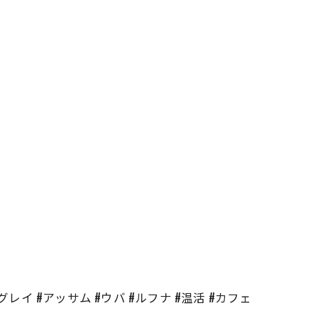
ールグレイ #アッサム #ウバ #ルフナ #温活 #カフェ