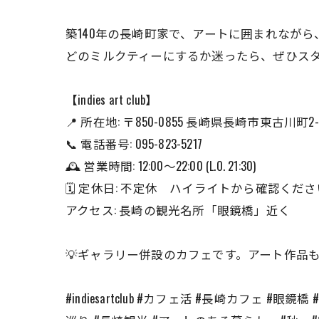
築140年の長崎町家で、アートに囲まれなが
どのミルクティーにするか迷ったら、ぜひスタ
【indies art club】
📍 所在地: 〒850-0855 長崎県長崎市東古川町2-
📞 電話番号: 095-823-5217
🕰️ 営業時間: 12:00～22:00 (L.O. 21:30)
🗓️ 定休日: 不定休 ハイライトから確認くだ
アクセス: 長崎の観光名所「眼鏡橋」近く
💡ギャラリー併設のカフェです。アート作品
#indiesartclub #カフェ活 #長崎カフェ 